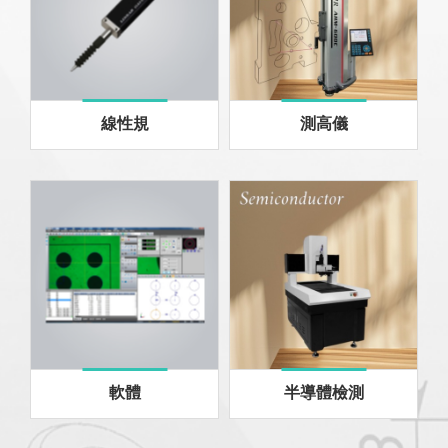
線性規
測高儀
軟體
半導體檢測