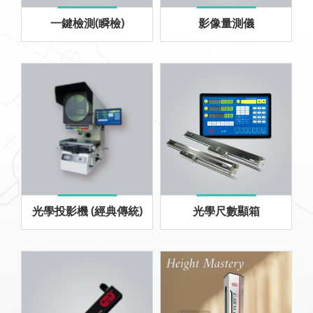
一鍵檢測(瞬檢)
影像量測儀
光學投影機 (經典傳統)
光學尺數顯箱