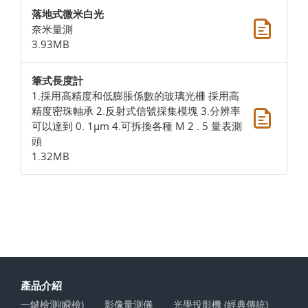
落地式微米白光
奈米量測
3.93MB
筆式長度計
1.採用高精度和低膨脹係數的玻璃光柵 採用高
精度密珠軸承 2.反射式信號採集模塊 3.分辨率
可以達到 0. 1µm 4.可拆換各種 M 2 . 5 量表測
頭
1.32MB
產品介紹
一鍵檢測(瞬檢)
影像量測儀
光學投影機 (經典傳統)