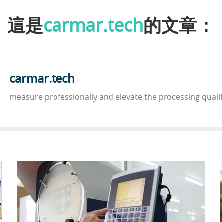
這是
carmar.tech
的文章：
carmar.tech
measure professionally and elevate the processing quali