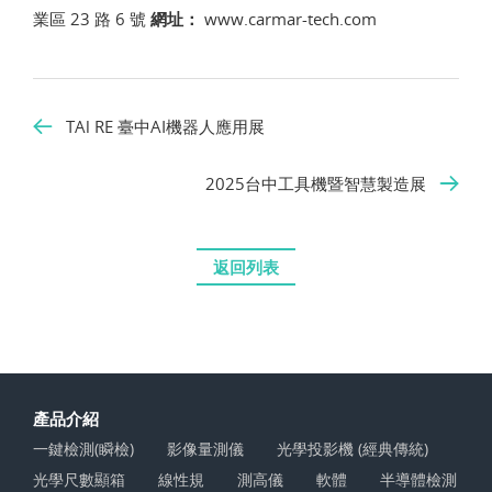
業區 23 路 6 號
網址：
www.carmar-tech.com
TAl RE 臺中AI機器人應用展
2025台中工具機暨智慧製造展
返回列表
產品介紹
一鍵檢測(瞬檢)
影像量測儀
光學投影機 (經典傳統)
光學尺數顯箱
線性規
測高儀
軟體
半導體檢測