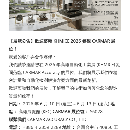
【展覽公告】歡迎蒞臨 KHMICE 2026 參觀 CARMAR 展
位！
親愛的客戶與合作夥伴：
我們誠摯邀請您在 2026 年高雄自動化工業展 (KHMICE) 期
間蒞臨 CARMAR Accuracy 的展位。
我們將展示我們在精
密計量和自動化檢測解決方案方面的最新創新。
歡迎蒞臨我們的展位，
了解我們的技術如何優化您的製造
質量和效率！
日期：
2026 年 6 月 10 日 (週三) – 6 月 13 日 (週六)
地
點：
高雄展覽館 (KEC)
CARMAR 展位號：
S6028
聯繫我們
CARMAR ACCURACY CO.,
LTD.
電話：
+886-4-2359-2289
地址：
台灣台中市 40850 工